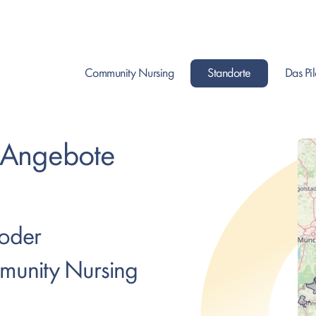
Community Nursing
Standorte
Das Pi
Enter drücken um Seite zu öffnen, oder Leertaste um da
Enter drüc
 Angebote
 oder
munity Nursing